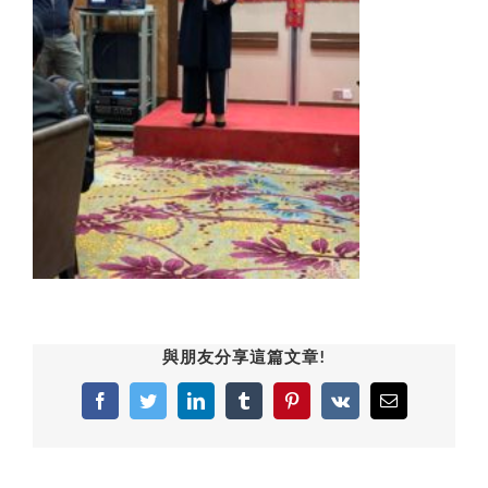
與朋友分享這篇文章!
Facebook
Twitter
LinkedIn
Tumblr
Pinterest
Vk
Email: