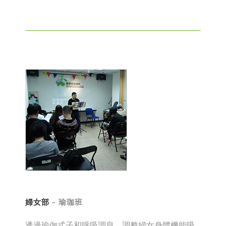
婦女部
– 瑜珈班
透過瑜伽式子和呼吸調息，調整婦女身體機能吸