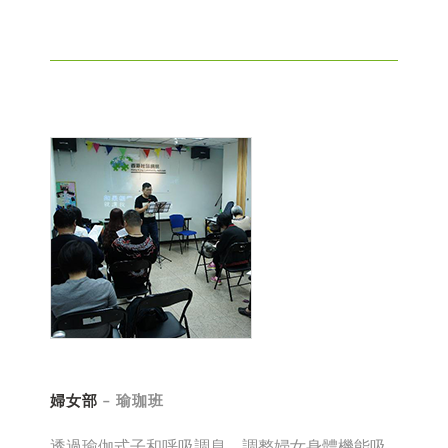
婦女部
– 瑜珈班
透過瑜伽式子和呼吸調息，調整婦女身體機能吸