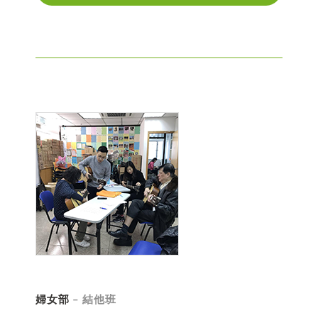
婦女部
– 結他班