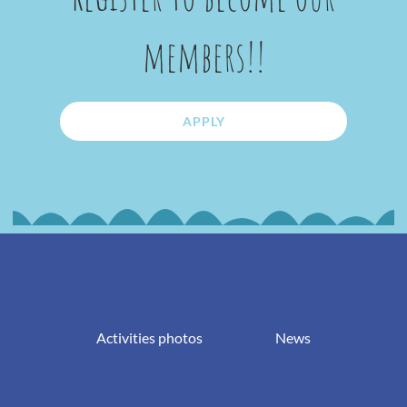
members!!
APPLY
Activities photos
News