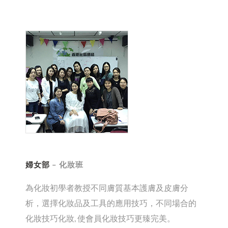
婦女部
– 化妝班
為化妝初學者教授不同膚質基本護膚及皮膚分
析，選擇化妝品及工具的應用技巧，不同場合的
化妝技巧化妝, 使會員化妝技巧更臻完美。