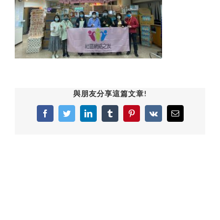
與朋友分享這篇文章!
Facebook
Twitter
LinkedIn
Tumblr
Pinterest
Vk
Email: