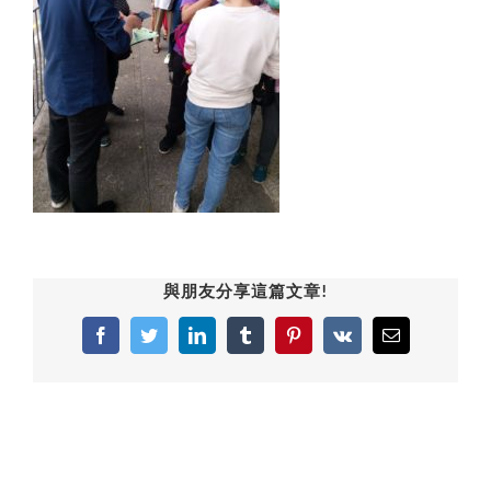
與朋友分享這篇文章!
Facebook
Twitter
LinkedIn
Tumblr
Pinterest
Vk
Email: