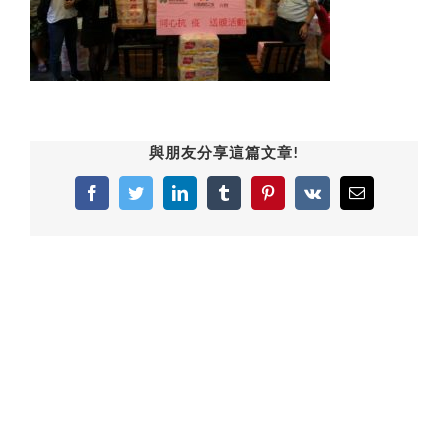
與朋友分享這篇文章!
Facebook
Twitter
LinkedIn
Tumblr
Pinterest
Vk
Email: