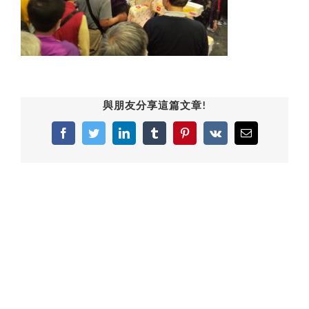
與朋友分享這篇文章!
Facebook
Twitter
LinkedIn
Tumblr
Pinterest
Vk
Email: