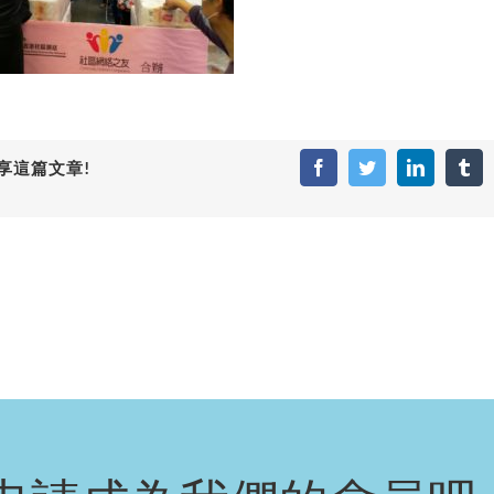
享這篇文章!
Facebook
Twitter
LinkedIn
Tum