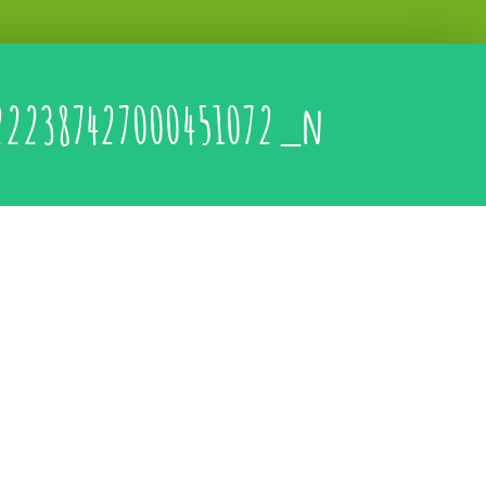
222387427000451072_n