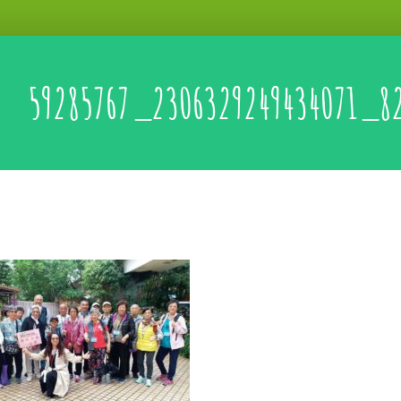
59285767_2306329249434071_8