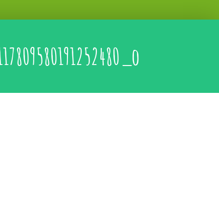
117809580191252480_o