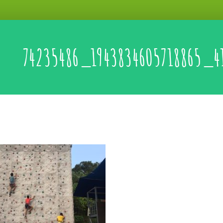
74235486_1943834605718865_4