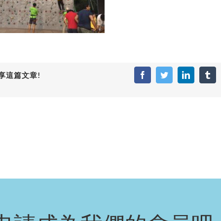
享這篇文章!
Facebook
Twitter
LinkedIn
Tum