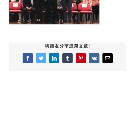
與朋友分享這篇文章!
Facebook
Twitter
LinkedIn
Tumblr
Pinterest
Vk
Email: