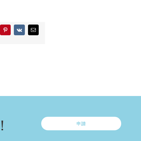
blr
Pinterest
Vk
Email:
！
申請