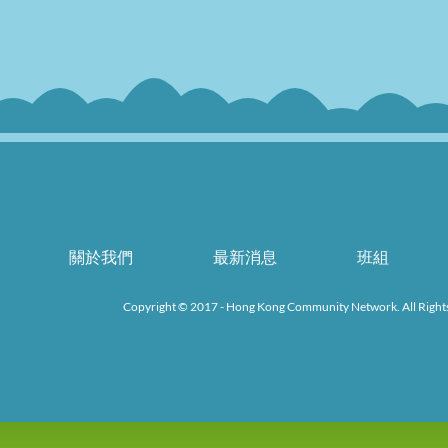
關於我們
最新消息
班組
Copyright © 2017 - Hong Kong Community Network. All Right
k