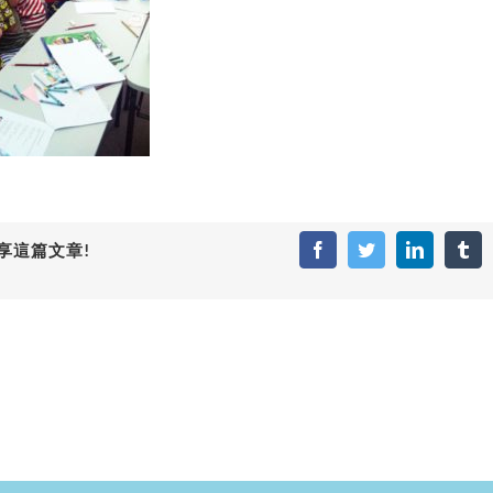
享這篇文章!
Facebook
Twitter
LinkedIn
Tum