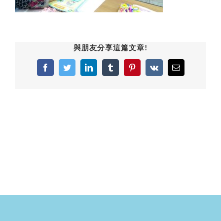
與朋友分享這篇文章!
Facebook
Twitter
LinkedIn
Tumblr
Pinterest
Vk
Email: