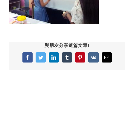
與朋友分享這篇文章!
Facebook
Twitter
LinkedIn
Tumblr
Pinterest
Vk
Email: