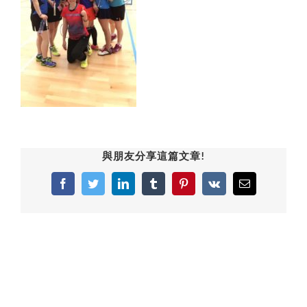
與朋友分享這篇文章!
Facebook
Twitter
LinkedIn
Tumblr
Pinterest
Vk
Email: