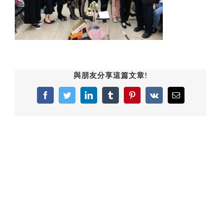
與朋友分享這篇文章!
Facebook
Twitter
LinkedIn
Tumblr
Pinterest
Vk
Email: