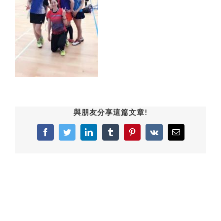
與朋友分享這篇文章!
Facebook
Twitter
LinkedIn
Tumblr
Pinterest
Vk
Email: