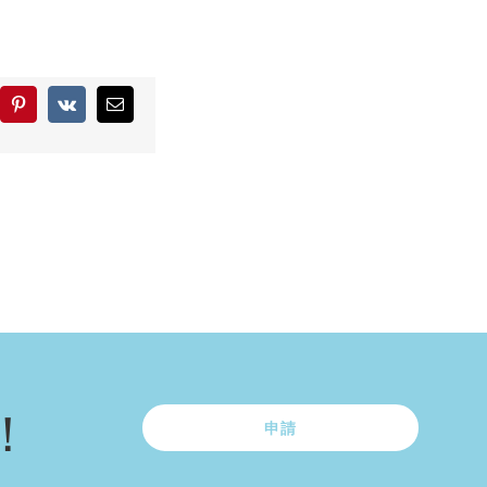
blr
Pinterest
Vk
Email:
！
申請