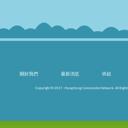
關於我們
最新消息
班組
Copyright © 2017 - Hong Kong Community Network. All Right
k