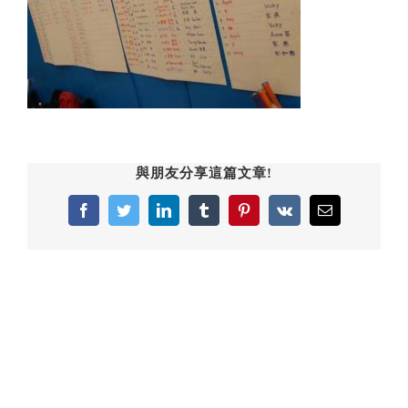
與朋友分享這篇文章!
Facebook
Twitter
LinkedIn
Tumblr
Pinterest
Vk
Email: