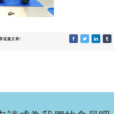
享這篇文章!
Facebook
Twitter
LinkedIn
Tum