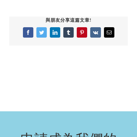
與朋友分享這篇文章!
Facebook
Twitter
LinkedIn
Tumblr
Pinterest
Vk
Email: