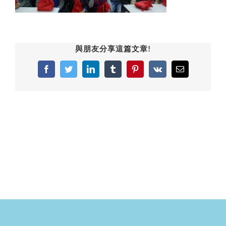
與朋友分享這篇文章!
Facebook
Twitter
LinkedIn
Tumblr
Pinterest
Vk
Email: