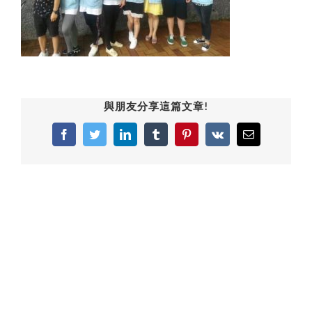
與朋友分享這篇文章!
Facebook
Twitter
LinkedIn
Tumblr
Pinterest
Vk
Email: