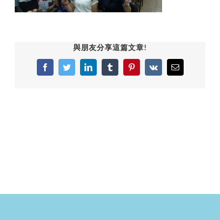
與朋友分享這篇文章!
Facebook
Twitter
LinkedIn
Tumblr
Pinterest
Vk
Email: