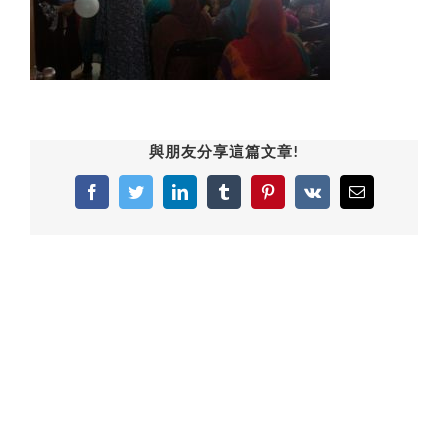
與朋友分享這篇文章!
Facebook
Twitter
LinkedIn
Tumblr
Pinterest
Vk
Email: