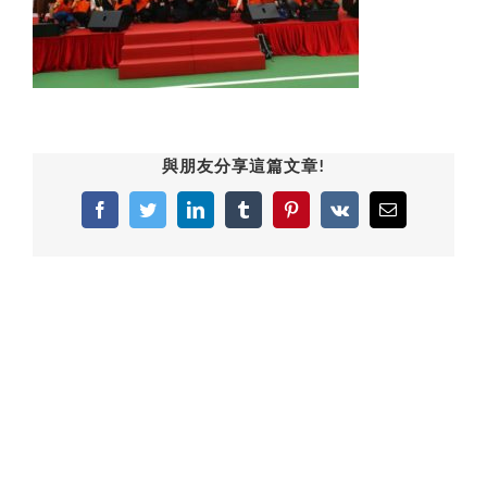
與朋友分享這篇文章!
Facebook
Twitter
LinkedIn
Tumblr
Pinterest
Vk
Email: