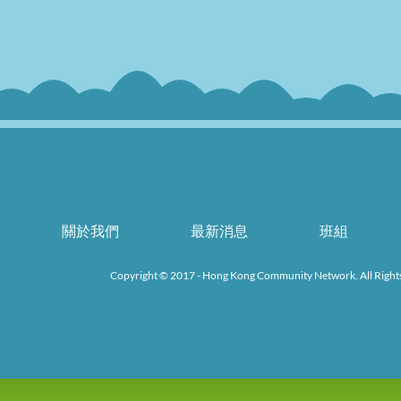
關於我們
最新消息
班組
Copyright © 2017 - Hong Kong Community Network. All Right
k