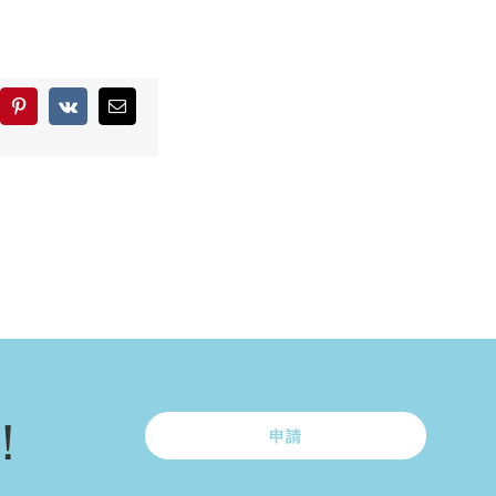
blr
Pinterest
Vk
Email:
！
申請