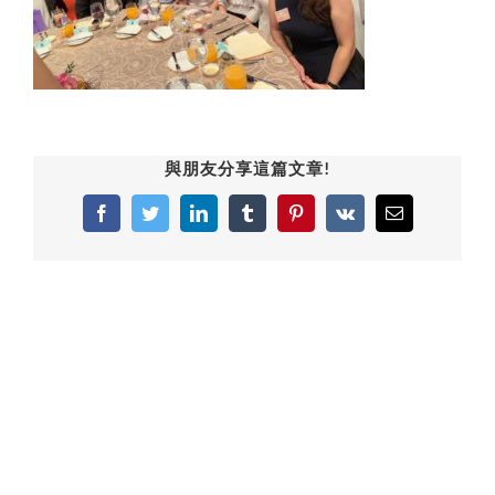
與朋友分享這篇文章!
Facebook
Twitter
LinkedIn
Tumblr
Pinterest
Vk
Email: