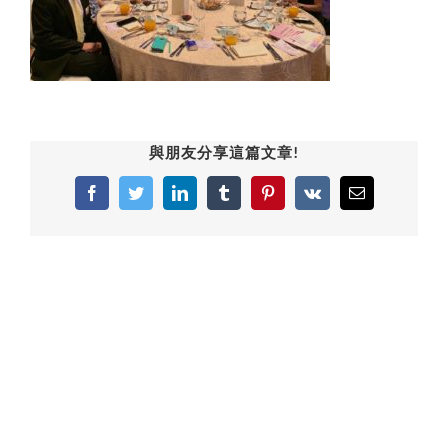
與朋友分享這篇文章!
Facebook
Twitter
LinkedIn
Tumblr
Pinterest
Vk
Email: