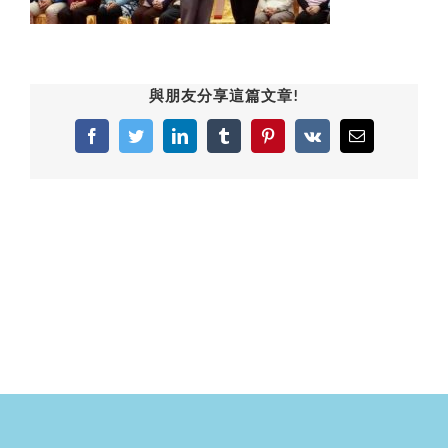
與朋友分享這篇文章!
Facebook
Twitter
LinkedIn
Tumblr
Pinterest
Vk
Email: