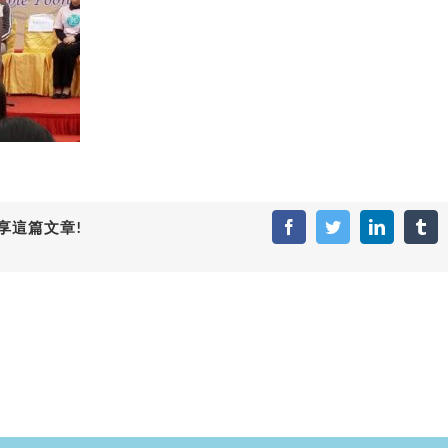
享這篇文章!
Facebook
Twitter
LinkedIn
Tum