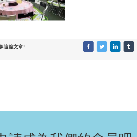
享這篇文章!
Facebook
Twitter
LinkedIn
Tum