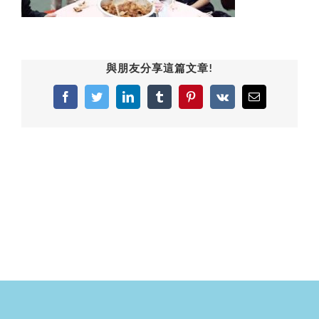
與朋友分享這篇文章!
Facebook
Twitter
LinkedIn
Tumblr
Pinterest
Vk
Email: