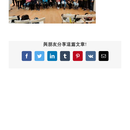
與朋友分享這篇文章!
Facebook
Twitter
LinkedIn
Tumblr
Pinterest
Vk
Email: